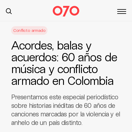
S
Conflicto armado
k
i
Acordes, balas y
p
t
acuerdos: 60 años de
o
música y conflicto
c
o
armado en Colombia
n
t
e
Presentamos este especial periodístico
n
sobre historias inéditas de 60 años de
t
canciones marcadas por la violencia y el
anhelo de un país distinto.