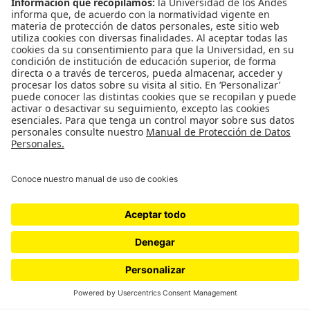
¿Quiénes somos?
Podcasts
Ediciones especiales
Proyectos 070
SÍGUENOS
¿Quieres escribir en 070?
CONTÁCTANOS
cerosetenta@uniandes.edu.co