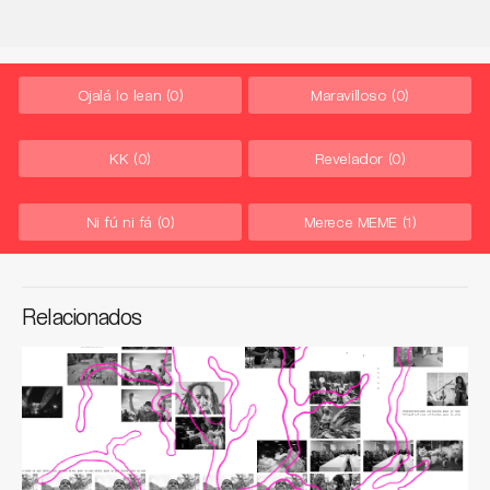
Ojalá lo lean
(0)
Maravilloso
(0)
KK
(0)
Revelador
(0)
Ni fú ni fá
(0)
Merece MEME
(1)
Relacionados