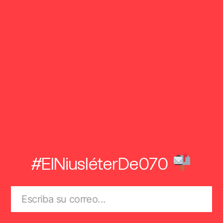
#ElNiusléterDe070