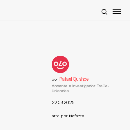
Rafael Quishpe
por
docente e investigador TraCe-
Uniandes
22.03.2025
arte por Nefazta