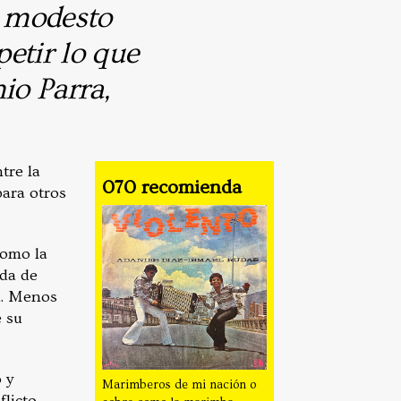
l modesto
etir lo que
io Parra,
tre la
070 recomienda
para otros
como la
ada de
a. Menos
e su
 y
Marimberos de mi nación o
flicto