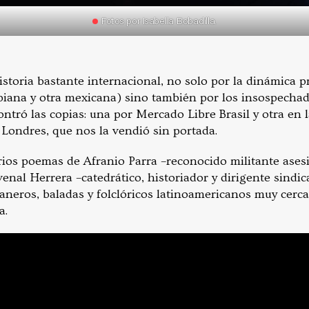
Fotos por Isabella Bobadilla.
istoria bastante internacional, no solo por la dinámica 
iana y otra mexicana) sino también por los insospechad
ntró las copias: una por Mercado Libre Brasil y otra en 
Londres, que nos la vendió sin portada.
arios poemas de Afranio Parra –reconocido militante ases
venal Herrera –catedrático, historiador y dirigente sindic
laneros, baladas y folclóricos latinoamericanos muy cerc
a.