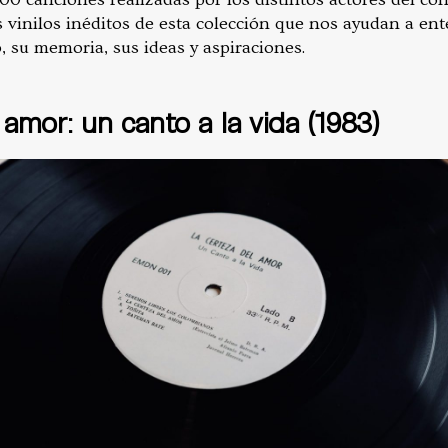
s vinilos inéditos de esta colección que nos ayudan a en
, su memoria, sus ideas y aspiraciones.
 amor: un canto a la vida (1983)