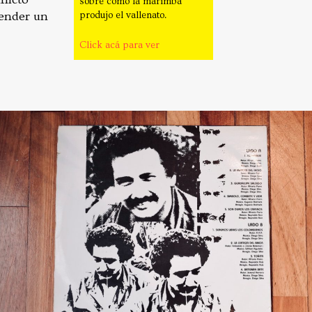
sobre como la marimba
tender un
produjo el vallenato.
Click acá para ver