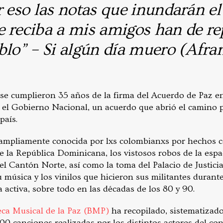
r eso las notas que inundarán e
 reciba a mis amigos han de rep
blo” – Si algún día muero (Afran
se cumplieron 35 años de la firma del Acuerdo de Paz en
n el Gobierno Nacional, un acuerdo que abrió el camino 
 país.
o ampliamente conocida por lxs colombianxs por hechos 
 la República Dominicana, los vistosos robos de la esp
el Cantón Norte, así como la toma del Palacio de Justici
u música y los vinilos que hicieron sus militantes durant
 activa, sobre todo en las décadas de los 80 y 90.
eca Musical de la Paz (BMP)
ha recopilado, sistematizado
00 canciones realizadas por los distintos actores del con