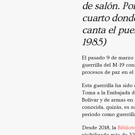
de salón. Po
cuarto donde
canta el pue
1985)
El pasado 9 de marzo 
guerrilla del M-19 co
procesos de paz en el
Esta guerrilla ha sid
Toma a la Embajada de
Bolívar y de armas en 
conocida, quizás, es s
periodo como guerrilla
Desde 2018, la
Bibliot
visibilizado más de 32