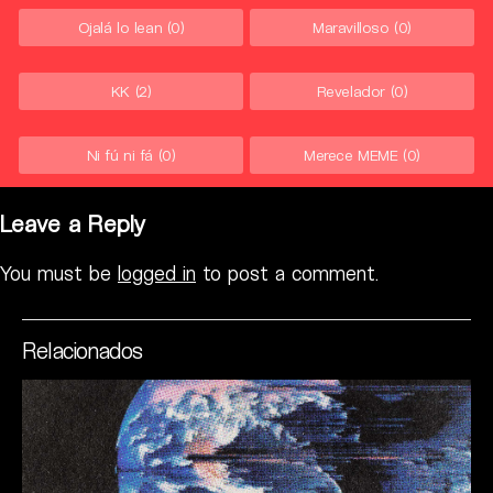
Ojalá lo lean
(0)
Maravilloso
(0)
KK
(2)
Revelador
(0)
Ni fú ni fá
(0)
Merece MEME
(0)
Leave a Reply
You must be
logged in
to post a comment.
Relacionados