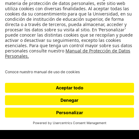
Proyectos 070
SÍGUENOS
¿Quieres escribir en 070?
CONTÁCTANOS
cerosetenta@uniandes.edu.co
BOGOTÁ, COLOMBIA
NEWSLETTER