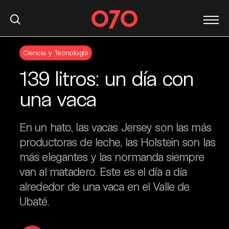
S
Ciencia y Tecnología
k
i
139 litros: un día con
p
t
una vaca
o
c
En un hato, las vacas Jersey son las más
o
n
productoras de leche, las Holstein son las
t
más elegantes y las normanda siempre
e
van al matadero. Este es el día a día
n
alrededor de una vaca en el Valle de
t
Ubaté.