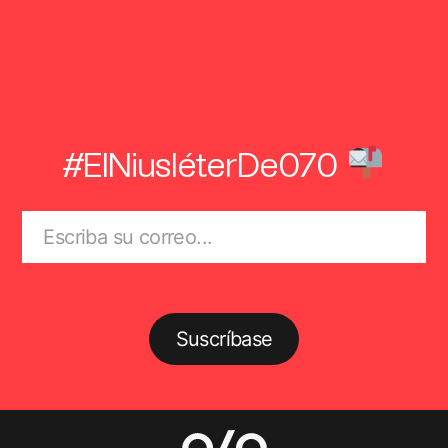
#ElNiusléterDe070
Suscríbase