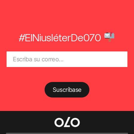
#ElNiusléterDe070
Suscríbase