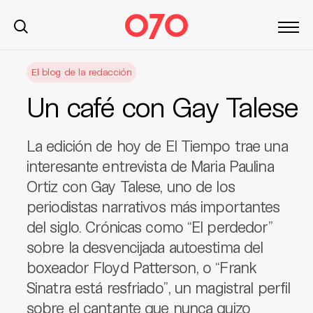
S
El blog de la redacción
k
i
Un café con Gay Talese
p
t
o
La edición de hoy de El Tiempo trae una
c
interesante entrevista de Maria Paulina
o
Ortiz con Gay Talese, uno de los
n
periodistas narrativos más importantes
t
del siglo. Crónicas como “El perdedor”
e
n
sobre la desvencijada autoestima del
t
boxeador Floyd Patterson, o “Frank
Sinatra está resfriado”, un magistral perfil
sobre el cantante que nunca quizo