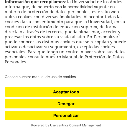
Europa, son “Europa debe prepararse
para la guerra”. Y uno ve la
intensificación del conflicto y que el
cerramiento de los países ricos frente a
los países donde están los recursos es
cada vez mayor. Y hay una escalada
armamentística. Entonces quiero
preguntar por eso, ¿cómo lo ves?
Creo que es difícil. Y es difícil entender mucho lo
que está pasando si no metemos en la ecuación la
crisis ecológica. El gobierno de Rusia es un
gobierno de populismo de ultraderecha brutal;
Vladimir Putin es una especie de supermacho
totalitarista que ha invadido Ucrania de una forma
atroz. Y es muy curioso lo que pasó al principio de
la invasión, porque de repente se produjo de forma