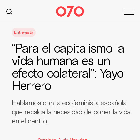
S
Entrevista
k
i
“Para el capitalismo la
p
t
vida humana es un
o
efecto colateral”: Yayo
c
o
Herrero
n
t
e
Hablamos con la ecofeminista española
n
que recalca la necesidad de poner la vida
t
en el centro.