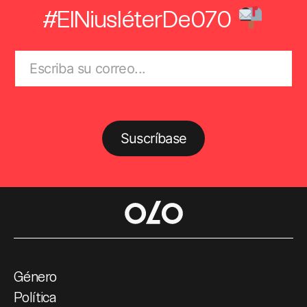
#ElNiusléterDe070
Suscríbase
Género
Política