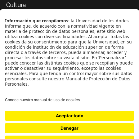
Cultura
Medio ambiente
Medios y periodismo
Ciudad
Movilización social
¿Quiénes somos?
Podcasts
Ediciones especiales
Proyectos 070
SÍGUENOS