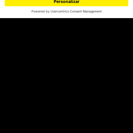
¿Quieres escribir en 070?
CONTÁCTANOS
cerosetenta@uniandes.edu.co
BOGOTÁ, COLOMBIA
NEWSLETTER
Suscríbase