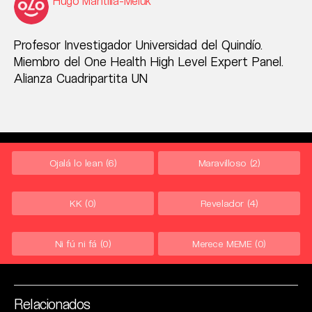
Hugo Mantilla-Meluk
Profesor Investigador Universidad del Quindío.
Miembro del One Health High Level Expert Panel.
Alianza Cuadripartita UN
Ojalá lo lean
(6)
Maravilloso
(2)
KK
(0)
Revelador
(4)
Ni fú ni fá
(0)
Merece MEME
(0)
Relacionados