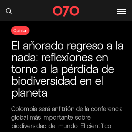
S
Opinión
k
i
El añorado regreso a la
p
t
nada: reflexiones en
o
torno a la pérdida de
c
o
biodiversidad en el
n
t
planeta
e
n
Colombia será anfitrión de la conferencia
t
global más importante sobre
biodiversidad del mundo. El científico