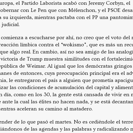
uropa, el Partido Laborista acabó con Jeremy Corbyn, el
gobernar con Le Pen que con Mélenchon, y el PSOE desar
 a su izquierda, mientras pactaba con el PP una pantomi
judicial.
e comienza a escucharse por ahí, no creo que el voto del
reacción límbica contra el “wokismo”, que es más un rec
que algo real. En cambio, así no sea amigo de las analog
a victoria de Trump muestra similitudes con el fortalecim
epública de Weimar. Al igual que los demócratas gringos 
anes de entonces, cuya preocupación principal era el a
, le entregaron el país a alguien que prometía apacigua
ar las condiciones de acumulación del capital y alimenta
n día, como en los 30, la gente está cansada de vivir en
ante la cual las élites no hacen nada, y se está decanta
ientras aceleran su camino al matadero.
nder de lo que pasó el martes. No es cediéndole el terre
piándonos de las agendas y las palabras y radicalizando 