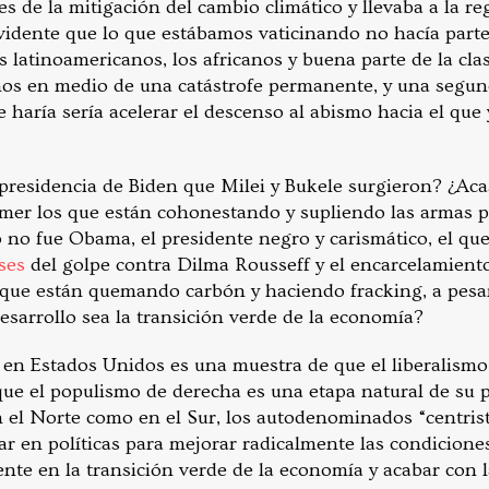
es de la mitigación del cambio climático y llevaba a la 
vidente que lo que estábamos vaticinando no hacía parte 
os latinoamericanos, los africanos y buena parte de la cla
mos en medio de una catástrofe permanente, y una segun
e haría sería acelerar el descenso al abismo hacia el que
 presidencia de Biden que Milei y Bukele surgieron? ¿Ac
mer los que están cohonestando y supliendo las armas p
o no fue Obama, el presidente negro y carismático, el qu
ses
del golpe contra Dilma Rousseff y el encarcelamient
s que están quemando carbón y haciendo fracking, a pesa
desarrollo sea la transición verde de la economía?
 en Estados Unidos es una muestra de que el liberalismo
 que el populismo de derecha es una etapa natural de su 
n el Norte como en el Sur, los autodenominados “centris
r en políticas para mejorar radicalmente las condiciones
ente en la transición verde de la economía y acabar con 