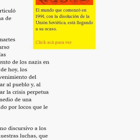
ticuló
El mundo que comenzó en
1991, con la disolución de la
ma de
Unión Soviética, está llegando
a su ocaso.
 martes
Click acá para ver
urso
ías
iento de los nazis en
de hoy, los
dvenimiento del
r al pueblo y, al
r la crisis perpetua
 medio de una
ndo por locos que le
no discursivo a los
nuestras luchas, que