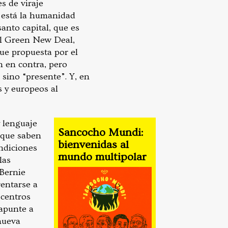
s de viraje
e está la humanidad
anto capital, que es
 el Green New Deal,
ue propuesta por el
n en contra, pero
 sino “presente”. Y, en
s y europeos al
y lenguaje
Sancocho Mundi:
orque saben
bienvenidas al
ondiciones
mundo multipolar
las
 Bernie
rentarse a
 centros
 apunte a
nueva