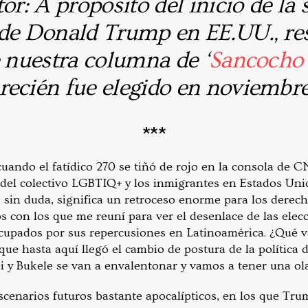
tor: A propósito del inicio de la
 de Donald Trump en EE.UU., r
e nuestra columna de ‘
Sancocho
recién fue elegido en noviembre
***
uando el fatídico 270 se tiñó de rojo en la consola de C
 del colectivo LGBTIQ+ y los inmigrantes en Estados Un
 sin duda, significa un retroceso enorme para los derech
s con los que me reuní para ver el desenlace de las elec
upados por sus repercusiones en Latinoamérica. ¿Qué va
que hasta aquí llegó el cambio de postura de la política
i y Bukele se van a envalentonar y vamos a tener una ola
cenarios futuros bastante apocalípticos, en los que Tru