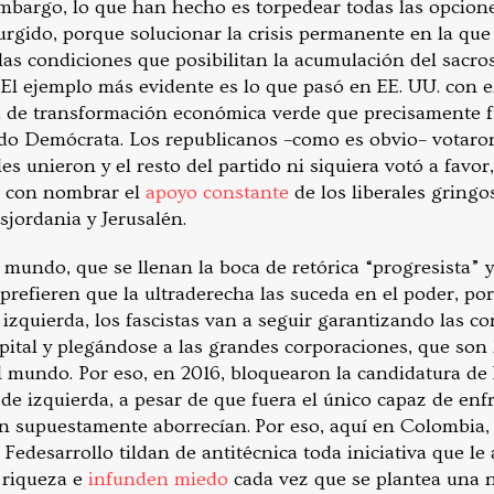
bargo, lo que han hecho es torpedear todas las opcione
urgido, porque solucionar la crisis permanente en la qu
las condiciones que posibilitan la acumulación del sacros
. El ejemplo más evidente es lo que pasó en EE. UU. con
 de transformación económica verde que precisamente f
tido Demócrata. Los republicanos –como es obvio– votaro
es unieron y el resto del partido ni siquiera votó a favor,
ta con nombrar el
apoyo constante
de los liberales gringo
sjordania y Jerusalén.
el mundo, que se llenan la boca de retórica “progresista” 
 prefieren que la ultraderecha las suceda en el poder, p
a izquierda, los fascistas van a seguir garantizando las c
pital y plegándose a las grandes corporaciones, que son 
 mundo. Por eso, en 2016, bloquearon la candidatura de
de izquierda, a pesar de que fuera el único capaz de enf
 supuestamente aborrecían. Por eso, aquí en Colombia,
edesarrollo tildan de antitécnica toda iniciativa que le
a riqueza e
infunden miedo
cada vez que se plantea una 