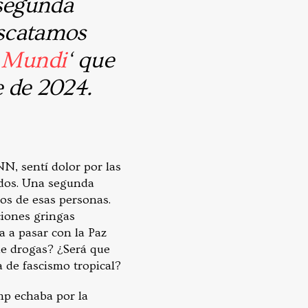
 segunda
escatamos
 Mundi
‘ que
 de 2024.
NN, sentí dolor por las
idos. Una segunda
os de esas personas.
ciones gringas
 a pasar con la Paz
 de drogas? ¿Será que
 de fascismo tropical?
mp echaba por la