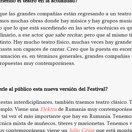
iendo el teatro en la actualidad?
que las grandes compañías están regresando a un teatro
emos muchas obras donde hay música y hay grupos music
o que lo que está sucediendo en las artes escénicas es q
linario, a ese actor
que sabe recitar,
pero que al mismo t
tinto. Hay mucho teatro físico, muchas veces hay grande
 hasta son capaces de cantar. Creo que la puesta en esce
ramación es, en términos generales, grandes compañías
propuestas muy contemporáneas.
rle al público esta nueva versión del Festival?
stas interdiciplinares, también traemos teatro clásico. 
jemplo. Viene una
Elektra
de Rumania muy contemporánea
s tal vez el más importante que hay en Rumania. Tenem
cnica mixta de muñecos, títeres y marionetas. Tenemos v
uy contemporáneas: viene un
Julio César
que está montad