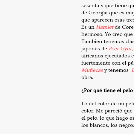
sesenta y que tiene q
de Georgia que es muy
que aparecen esas tre
Es un
Hamlet
de Corea
hermoso. Yo creo que 
También tenemos clás
japonés de
Peer Gynt
africanos ejecutados 
fuertemente con el p
Muñecas
y tenemos
L
obra.
¿Por qué tiene el pelo
Lo del color de mi pe
color. Me pareció que
el pelo, lo que hago e
los blancos, los negro