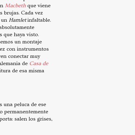
un
Macbeth
que viene
s brujas. Cada vez
s un
Hamlet
infaltable.
 absolutamente
 que haya visto.
enemos un montaje
 vez con instrumentos
eren conectar muy
 Alemania de
Casa de
itura de esa misma
s una peluca de ese
ando permanentemente
orta: salen los grises,