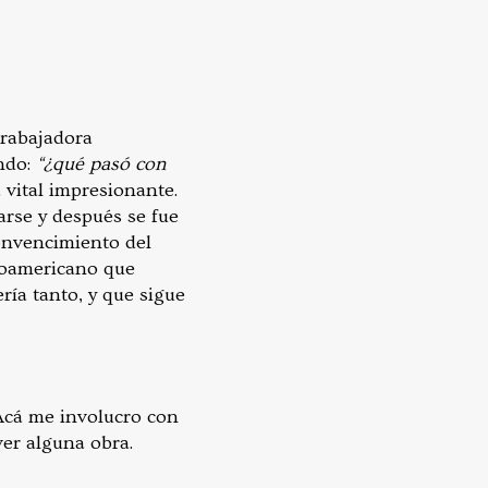
trabajadora
ndo:
“¿qué pasó con
 vital impresionante.
arse y después se fue
convencimiento del
eroamericano que
ía tanto, y que sigue
 Acá me involucro con
ver alguna obra.