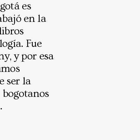
gotá es
abajó en la
libros
logía. Fue
y, y por esa
simos
 ser la
os bogotanos
.