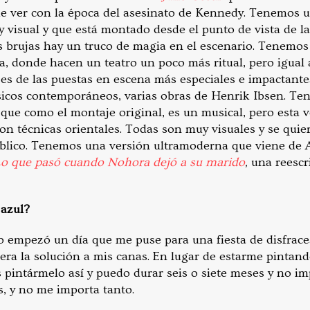
ue ver con la época del asesinato de Kennedy. Tenemos 
 visual y que está montado desde el punto de vista de la
s brujas hay un truco de magia en el escenario. Tenemo
, donde hacen un teatro un poco más ritual, pero igual
es de las puestas en escena más especiales e impactantes
icos contemporáneos, varias obras de Henrik Ibsen. T
, que como el montaje original, es un musical, pero esta
con técnicas orientales. Todas son muy visuales y se qui
úblico. Tenemos una versión ultramoderna que viene de
o que pasó cuando Nohora dejó a su marido
,
una reescr
 azul?
lo empezó un día que me puse para una fiesta de disfrace
 era la solución a mis canas. En lugar de estarme pint
s pintármelo así y puedo durar seis o siete meses y no imp
s, y no me importa tanto.