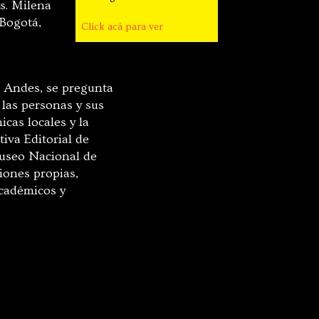
os. Milena
 Bogotá,
Click acá para ver
os Andes, se pregunta
 las personas y sus
icas locales y la
iva Editorial de
Museo Nacional de
iones propias,
académicos y