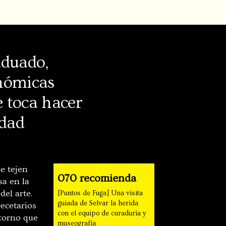
aduado,
onómicas
e toca hacer
edad
se tejen
070 recomienda
sa en la
del arte.
[Puntos de Fuga] Una visita
guiada de Selvar la herida
recetarios
con el equipo de curaduría y
ntorno que
museografía