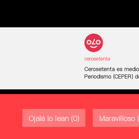
cerosetenta
Cerosetenta es medio
Periodismo (CEPER) de
Ojalá lo lean
(0)
Maravilloso