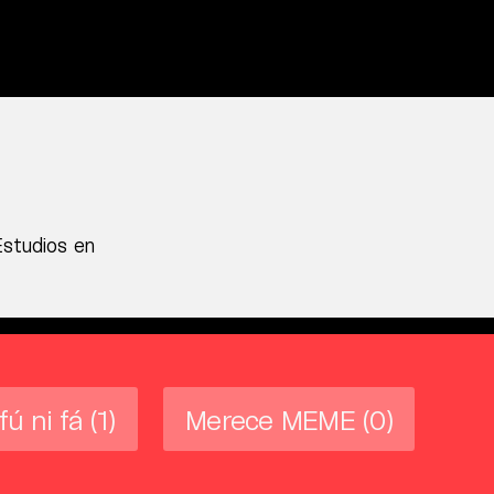
Estudios en
fú ni fá
(1)
Merece MEME
(0)