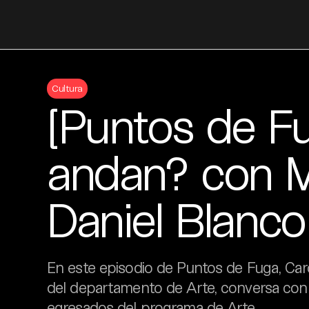
Skip
to
Cultura
content
[Puntos de F
andan? con M
Daniel Blanco
En este episodio de Puntos de Fuga, Caro
del departamento de Arte, conversa con
egresados del programa de Arte.