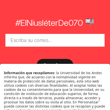
#ElNiusléterDe070
Suscríbase