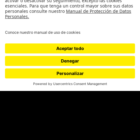
Género
Política
Cultura
Medio ambiente
Medios y periodismo
Ciudad
Movilización social
¿Quiénes somos?
Podcasts
Ediciones especiales
Proyectos 070
SÍGUENOS