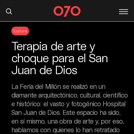
S
Cultura
k
i
Terapia de arte y
p
t
choque para el San
o
Juan de Dios
c
o
n
La Feria del Millón se realizó en un
t
diamante arquitectónico, cultural, científico
e
e histórico: el vasto y fotogénico Hospital
n
t
San Juan de Dios. Este espacio ha sido,
en sí mismo, una obra de arte y, por eso,
hablamos con quienes lo han retratado