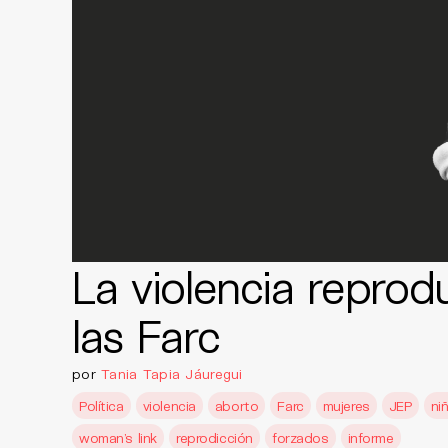
La violencia reprod
las Farc
por
Tania Tapia Jáuregui
Política
violencia
aborto
Farc
mujeres
JEP
ni
woman's link
reprodicción
forzados
informe