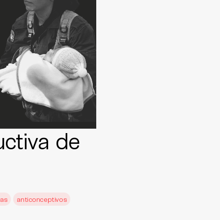
uctiva de
ñas
anticonceptivos