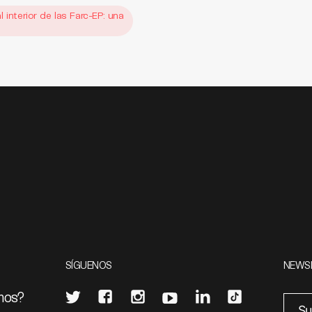
 interior de las Farc-EP: una
SÍGUENOS
NEWS
mos?