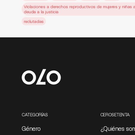
Violaciones a derechos reproductivos de mujeres y niñas al
deuda a la justicia
reclutadas
CATEGORÍAS
CEROSETENTA
Género
¿Quiénes so