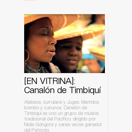
[EN VITRINA]:
Canalón de Timbiquí
Alabaos, currulaos y Jugas. Marimba,
bombo y cununos. Canalón de
Timbiquí es uno un grupo de música
tradicional del Pacífico, dirigido por
Nidia Góngora y varias veces ganador
del Petronio.