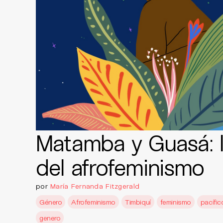
Matamba y Guasá: l
del afrofeminismo
por
María Fernanda Fitzgerald
Género
Afrofeminismo
Timbiquí
feminismo
pacífic
genero