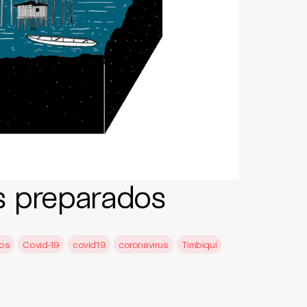
 preparados
sos
Covid-19
covid19
coronavirus
Timbiquí