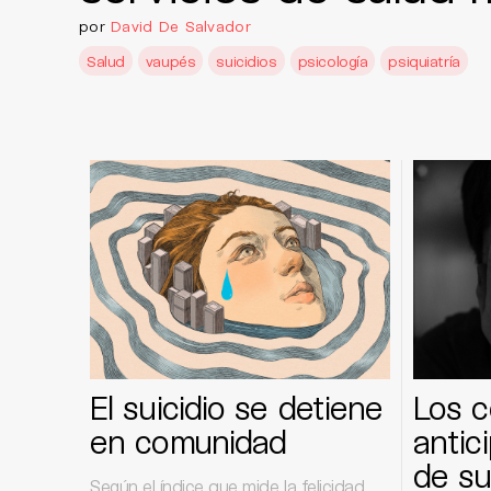
por
David De Salvador
Salud
vaupés
suicidios
psicología
psiquiatría
El suicidio se detiene
Los c
en comunidad
antici
de su
Según el índice que mide la felicidad,