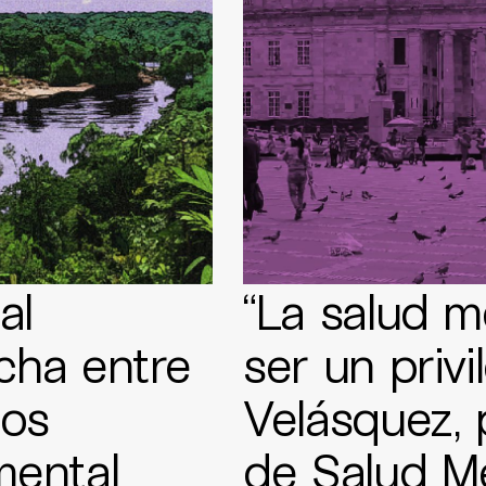
al
“La salud 
cha entre
ser un privi
los
Velásquez, 
mental
de Salud M