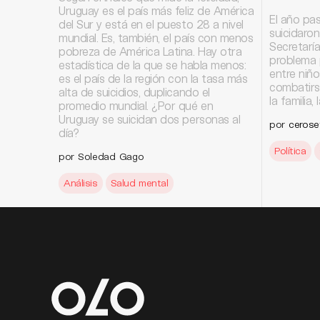
Uruguay es el país más feliz de América
El año pa
del Sur y está en el puesto 28 a nivel
suicidaron
mundial. Es, también, el país con menos
Secretaría
pobreza de América Latina. Hay otra
problema 
estadística de la que se habla menos:
entre niño
es el país de la región con la tasa más
combatirs
alta de suicidios, duplicando el
la familia,
promedio mundial. ¿Por qué en
Uruguay se suicidan dos personas al
por
cerose
día?
Política
por Soledad Gago
Análisis
Salud mental