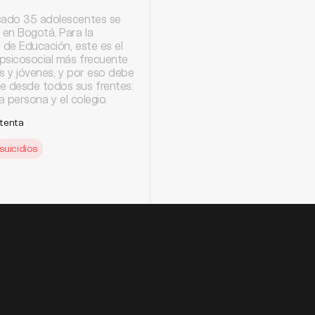
sado 35 adolescentes se
 en Bogotá. Para la
 de Educación, este es el
psicosocial más frecuente
s y jóvenes, y por eso debe
e desde todos sus frentes:
 la persona y el colegio.
tenta
suicidios