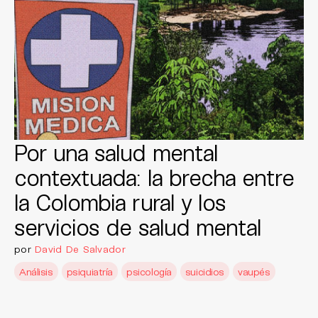
Por una salud mental
contextuada: la brecha entre
la Colombia rural y los
servicios de salud mental
por
David De Salvador
Análisis
psiquiatría
psicología
suicidios
vaupés