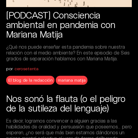
[PODCAST] Consciencia
ambiental en pandemia con
Mariana Matija
¿Qué nos puede enseñar esta pandemia sobre nuestra
relación con el medio ambiente? En este episodio de Seis
grados de separación hablamos con Mariana Matija.
por
cerosetenta
El blog de la redacción
mariana matija
Nos sonó la flauta (o el peligro
de la sutileza del lenguaje)
Es decir, logramos convencer a alguien gracias a las
habilidades de oralidad y persuasión que poseemos… pero
esperen, ¿no será que más bien estamos dándonos un