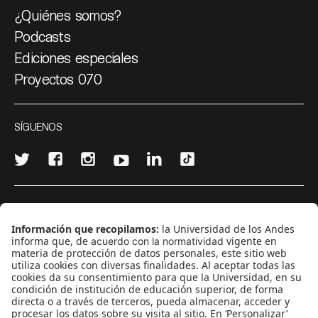
¿Quiénes somos?
Podcasts
Ediciones especiales
Proyectos 070
SÍGUENOS
¿Quieres escribir en 070?
CONTÁCTANOS
cerosetenta@uniandes.edu.co
BOGOTÁ, COLOMBIA