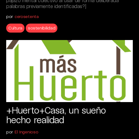
pajazo mental colectivo al usar de forma deliberada
palabras previamente identificadas?]
por
cerosetenta
Cultura
sostenibilidad
+Huerto+Casa, un sueño
hecho realidad
por
El Ingenioso