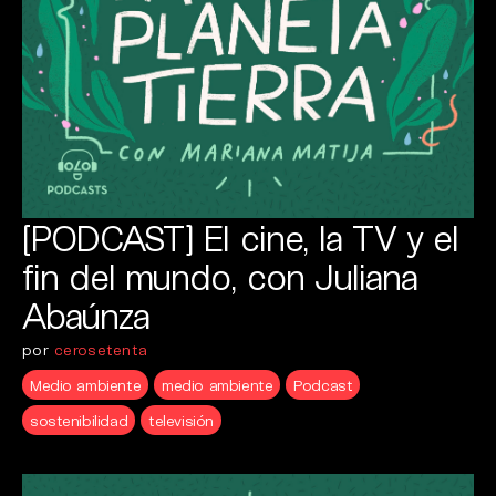
[PODCAST] El cine, la TV y el
fin del mundo, con Juliana
Abaúnza
por
cerosetenta
Medio ambiente
medio ambiente
Podcast
sostenibilidad
televisión