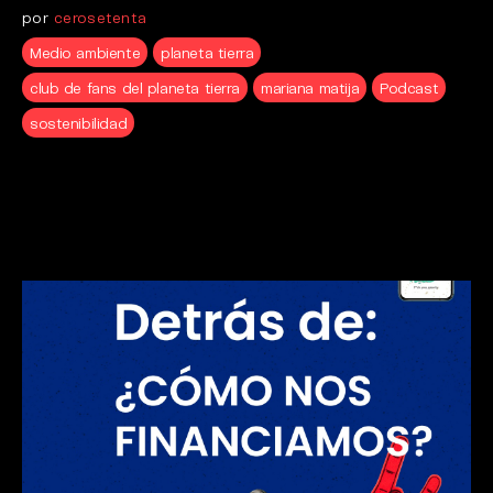
por
cerosetenta
Medio ambiente
planeta tierra
club de fans del planeta tierra
mariana matija
Podcast
sostenibilidad