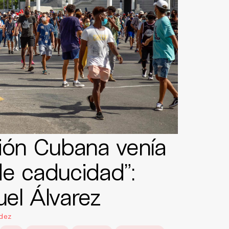
ión Cubana venía
e caducidad”:
el Álvarez
dez