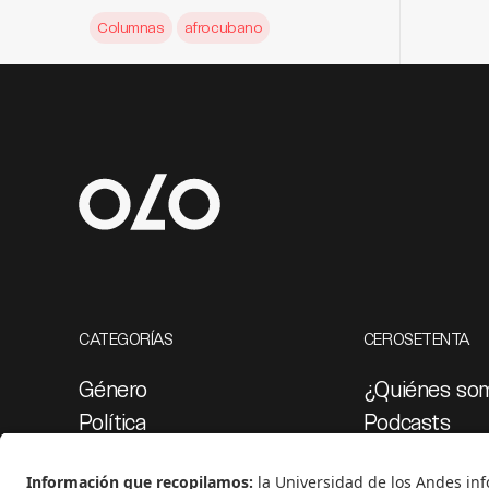
Columnas
afrocubano
CATEGORÍAS
CEROSETENTA
Género
¿Quiénes so
Política
Podcasts
Cultura
Ediciones esp
Medio ambiente
Proyectos 07