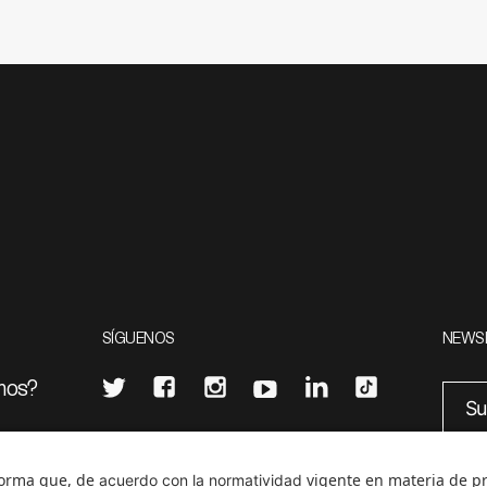
SÍGUENOS
NEWS
mos?
¿Quieres escribir en 070?
eciales
0