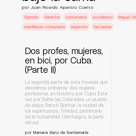
por Juan Ricardo Aparicio Cuervo
Opinión
derecha
comunismo
socialismo
Miguel Ur
manifiesto comunista
espectro
fantasma
Dos profes, mujeres,
en bici, por Cuba.
(Parte II)
La segunda parte de esta travesía que
decidimos embarcar dos mujeres,
profesoras, en bicicleta por Cuba. Esta
vez por Bahía las Coloradas, un pueblo
de playa, Sancti Spiritus, la ciudad de
los espirituanos, Trinidad, patrimonio
de la humanidad, Cienfuegos, la perla
del sur.
por
Mariana Sanz de Santamaría