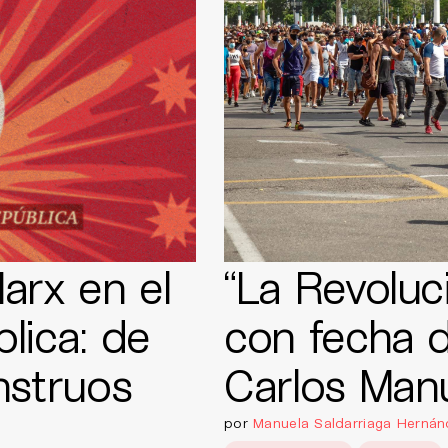
arx en el
“La Revoluc
lica: de
con fecha d
nstruos
Carlos Manu
por
Manuela Saldarriaga Hernán