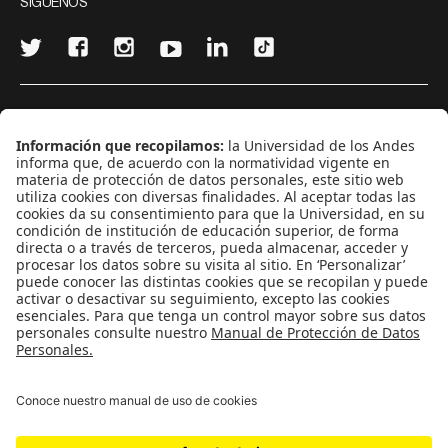
SÍGUENOS
¿Quieres escribir en 070?
CONTÁCTANOS
cerosetenta@uniandes.edu.co
BOGOTÁ, COLOMBIA
NEWSLETTER
Suscríbase