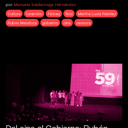
por
Manuela Saldarriaga Hernández
Cultura
tarantino
Ficbaq
ficci
Martha Lucía Ramírez
Ruben Mendoza
gobierno
cine
censura