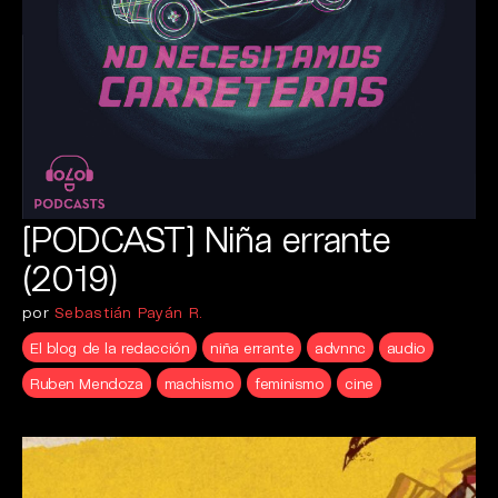
[PODCAST] Niña errante
(2019)
por
Sebastián Payán R.
El blog de la redacción
niña errante
advnnc
audio
Ruben Mendoza
machismo
feminismo
cine