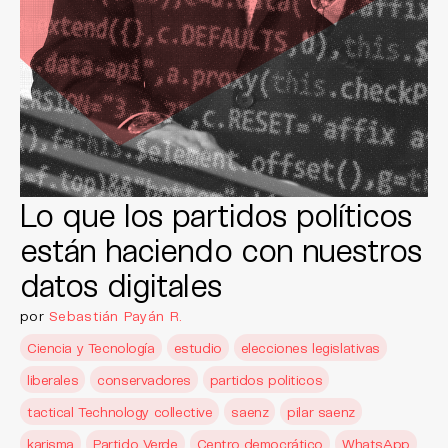
Lo que los partidos políticos
están haciendo con nuestros
datos digitales
por
Sebastián Payán R.
Ciencia y Tecnología
estudio
elecciones legislativas
liberales
conservadores
partidos politicos
tactical Technology collective
saenz
pilar saenz
karisma
Partido Verde
Centro democrático
WhatsApp