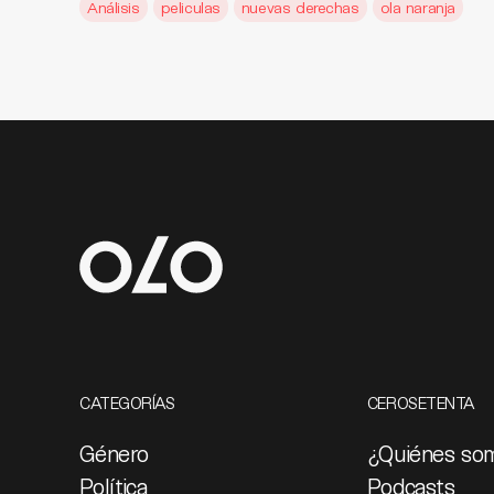
Análisis
peliculas
nuevas derechas
ola naranja
CATEGORÍAS
CEROSETENTA
Género
¿Quiénes so
Política
Podcasts