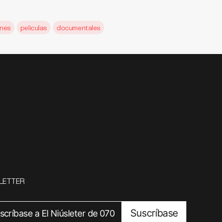
nes
peliculas
documentales
LETTER
Suscríbase