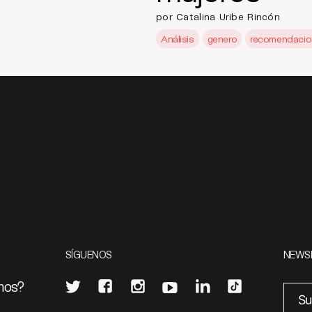
por Catalina Uribe Rincón
Análisis
genero
recomendacio
SÍGUENOS
NEWS
mos?