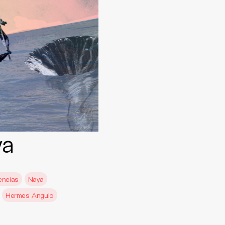
ya
encias
Naya
Hermes Angulo