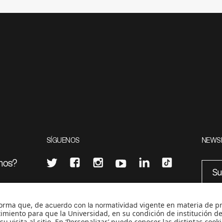
SÍGUENOS
NEWS
mos?
¿Quieres escribir en 070?
eciales
0
CONTÁCTANOS