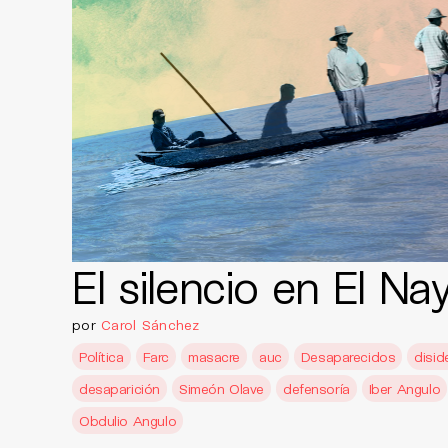
El silencio en El Na
por
Carol Sánchez
Política
Farc
masacre
auc
Desaparecidos
disid
desaparición
Simeón Olave
defensoría
Iber Angulo
Obdulio Angulo