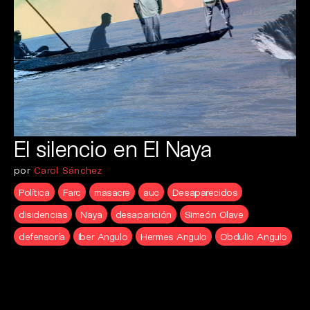
El silencio en El Naya
por
Carol Sánchez
Política
Farc
masacre
auc
Desaparecidos
disidencias
Naya
desaparición
Simeón Olave
defensoría
Iber Angulo
Hermes Angulo
Obdulio Angulo