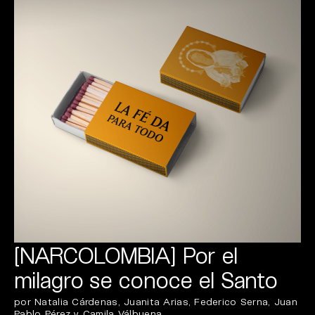
[NARCOLOMBIA] Por el
milagro se conoce el Santo
por Natalia Cárdenas, Juanita Arias, Federico Serna, Juan
Pablo Pérez y Camila Válbuena