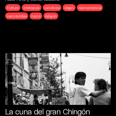
Cultura
cristianos
catolicos
virgen
narcoestetica
narcolombia
narco
religion
La cuna del gran Chingón