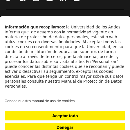
¿Quieres escribir en 070?
CONTÁCTANOS
cerosetenta@uniandes.edu.co
BOGOTÁ, COLOMBIA
NEWSLETTER
Suscríbase