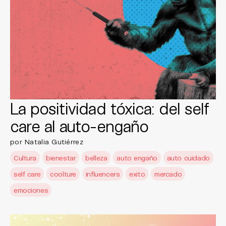
La positividad tóxica: del self
care al auto-engaño
por Natalia Gutiérrez
Cultura
bienestar
belleza
auto engaño
auto cuidado
self care
coolture
influencers
exito
mercado
emociones