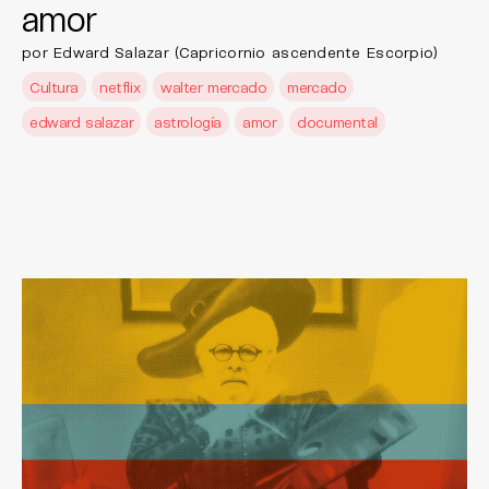
amor
por Edward Salazar (Capricornio ascendente Escorpio)
Cultura
netflix
walter mercado
mercado
edward salazar
astrología
amor
documental