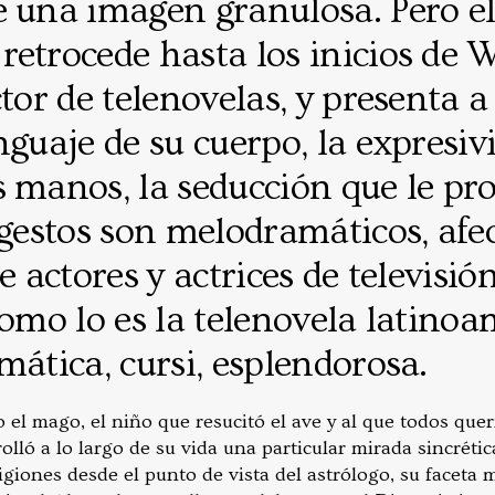
e una imagen granulosa. Pero e
retrocede hasta los inicios de 
ctor de telenovelas, y presenta 
nguaje de su cuerpo, la expresiv
 manos, la seducción que le pr
 gestos son melodramáticos, af
e actores y actrices de televisió
como lo es la telenovela latino
mática, cursi, esplendorosa.
o el mago, el niño que resucitó el ave y al que todos que
olló a lo largo de su vida una particular mirada sincrétic
eligiones desde el punto de vista del astrólogo, su faceta 