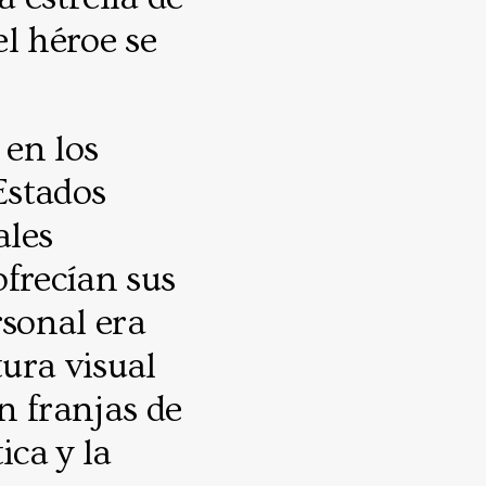
el héroe se
en los
Estados
ales
ofrecían sus
rsonal era
tura visual
on franjas de
ica y la