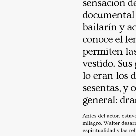
sensación d
documental 
bailarín y a
conoce el le
permiten las
vestido. Sus
lo eran los d
sesentas, y 
general: dra
Antes del actor, estuv
milagro. Walter desarr
espiritualidad y las r