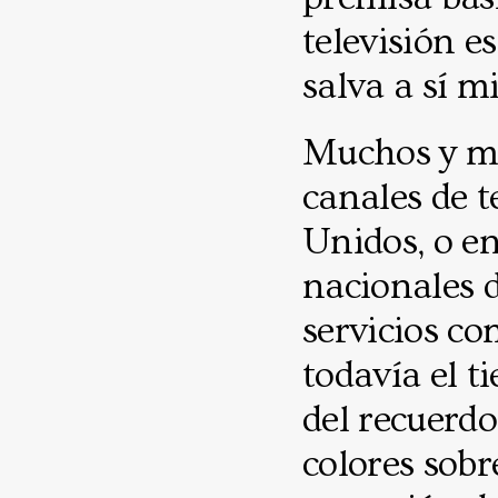
televisión e
salva a sí m
Muchos y mu
canales de t
Unidos, o e
nacionales d
servicios co
todavía el t
del recuerdo
colores sobr