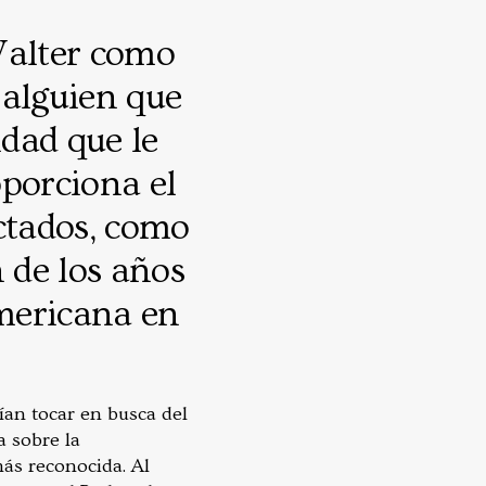
l
Walter como
a alguien que
idad que le
oporciona el
ectados, como
n de los años
americana en
rían tocar en busca del
a sobre la
más reconocida. Al