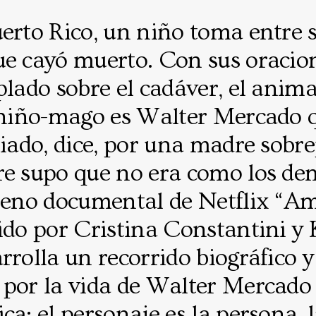
uerto Rico, un niño toma entre
ue cayó muerto. Con sus oracion
plado sobre el cadáver, el anima
e niño-mago es Walter Mercado 
riado, dice, por una madre sobre
re supo que no era como los dem
treno documental de Netflix “A
gido por Cristina Constantini y
rrolla un recorrido biográfico y
 por la vida de Walter Mercado
ca: el personaje es la persona, l