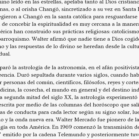
ino leído en las estrellas, apelaba tanto al Dios cristian
nas, o al orisha Changó, sincretizado a su vez en Santa 
gieron a Changó en la santa católica para resguardarse 
a de concebir la espiritualidad es muy cercana a la mane
ica han construido sus prácticas religiosas: catolicismo
barroquismo. Walter afirmó que nadie tiene a Dios cogido
no y las respuestas de lo divino se heredan desde la cult
dual.
paró la astrología de la astronomía, en el afán positivista
eencia. Duró sepultada durante varios siglos, cuando hab
r personas del común, científicos, filósofos, reyes y cort
icina, la cosecha, el mundo en general y del destino ind
a segunda mitad del siglo XX, la astrología experimentó
escrita por medio de las columnas del horóscopo que salí
as de conducta para cada lector según su signo solar, lu
mo y la onda nueva era. Walter Mercado fue pionero de l
ología en toda América. En 1969 comenzó la transmisión 
as” emitido por la cadena Telemundo y posteriormente tu