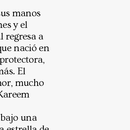
 sus manos
es y el
l regresa a
que nació en
protectora,
ás. El
mor, mucho
 Kareem
 bajo una
a estrella de