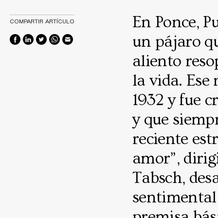
En Ponce, P
COMPARTIR ARTÍCULO
un pájaro q
aliento reso
la vida. Es
1932 y fue c
y que siemp
reciente es
amor”, diri
Tabsch, desa
sentimental
premisa bási