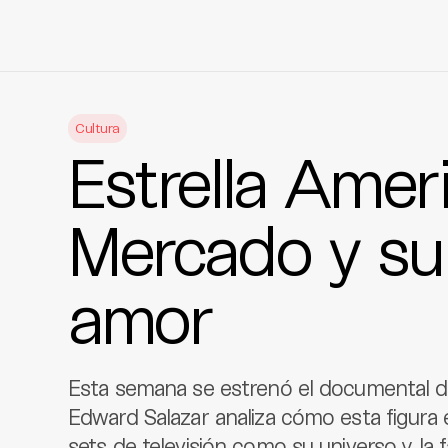
Skip
to
Cultura
content
Estrella Amer
Mercado y su 
amor
Esta semana se estrenó el documental de
Edward Salazar analiza cómo esta figura e
sets de televisión como su universo y la