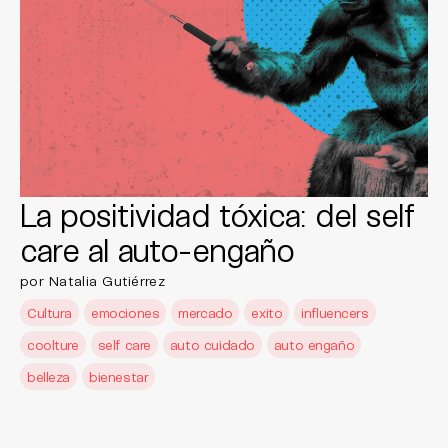
La positividad tóxica: del self
care al auto-engaño
por Natalia Gutiérrez
Cultura
emociones
mercado
exito
influencers
coolture
self care
auto cuidado
auto engaño
belleza
bienestar