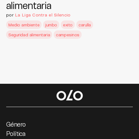
alimentaria
por
La Liga Contra el Silencio
Medio ambiente
jumbo
exito
carulla
Seguridad alimentaria
campesinos
Género
Política