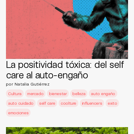
La positividad tóxica: del self
care al auto-engaño
por Natalia Gutiérrez
Cultura
mercado
bienestar
belleza
auto engaño
auto cuidado
self care
coolture
influencers
exito
emociones