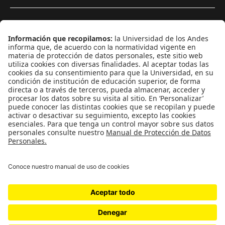
¿Quieres escribir en 070?
CONTÁCTANOS
cerosetenta@uniandes.edu.co
BOGOTÁ, COLOMBIA
NEWSLETTER
Suscríbase