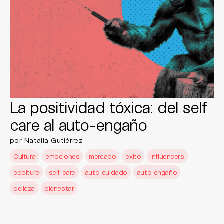
La positividad tóxica: del self
care al auto-engaño
por Natalia Gutiérrez
Cultura
emociones
mercado
exito
influencers
coolture
self care
auto cuidado
auto engaño
belleza
bienestar