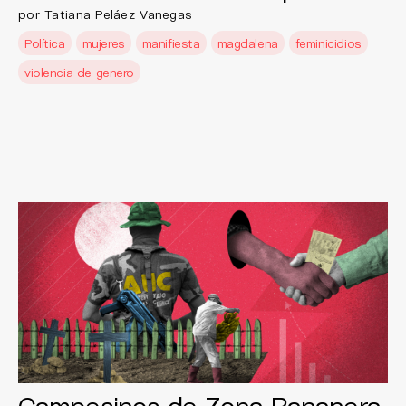
por Tatiana Peláez Vanegas
Política
mujeres
manifiesta
magdalena
feminicidios
violencia de genero