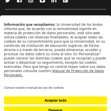
¿Quieres escribir en 070?
CONTÁCTANOS
cerosetenta@uniandes.edu.co
BOGOTÁ, COLOMBIA
NEWSLETTER
Suscríbase