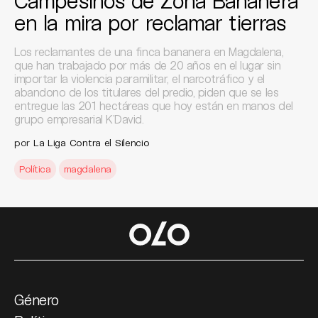
Campesinos de Zona Bananera
en la mira por reclamar tierras
Los reclamantes de una finca bananera en Magdalena,
que han trabajado por más de 20 años en el lugar sin
importar la violencia paramilitar, el narcotráfico y el
abandono de los titulares del predio, piden que se les
entregue las 201 hectáreas que hoy están en manos del
grupo empresarial K’David.
por
La Liga Contra el Silencio
Política
magdalena
Género