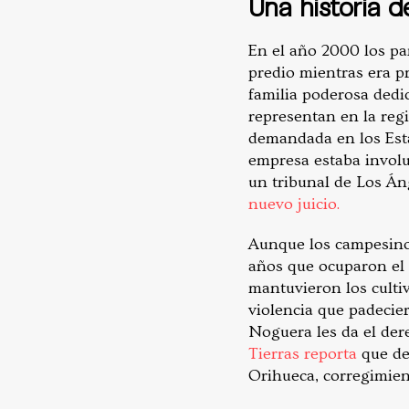
Una historia 
En el año 2000 los pa
predio mientras era p
familia poderosa dedi
representan en la re
demandada en los Est
empresa estaba involu
un tribunal de Los Án
nuevo juicio.
Aunque los campesinos
años que ocuparon el 
mantuvieron los culti
violencia que padecie
Noguera les da el der
Tierras reporta
que de
Orihueca, corregimie