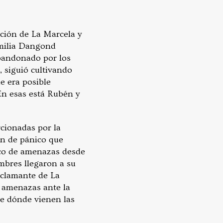
ución de La Marcela y
amilia Dangond
abandonado por los
 siguió cultivando
e era posible
En esas está Rubén y
rcionadas por la
ón de pánico que
nco de amenazas desde
mbres llegaron a su
reclamante de La
r amenazas ante la
de dónde vienen las