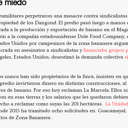
de miedo
ramilitares perpetraron una masacre contra sindicalistas
ropiedad de los Dangond. El predio pasó luego a manos d
cada a la producción y exportación de banano en el Mag
gión a la compañía estadounidense Dole Food Company, 
ados Unidos por campesinos de la zona bananera argum
crada en asesinatos a sindicalistas y
financiaba grupos p
geles, Estados Unidos, desestimó la demanda colectiva
s
 nunca han sido propietarios de la finca, insisten en qu
predio invirtieron dinero en distintas construcciones, a
vos de banano. Por eso hoy reclaman La Marcela. Ellos s
ron en esas tierras y los salarios que les quedaron deb
echo a reclamar como suyas las 201 hectáreas.
La Unidad
sde 2015 ha tramitado ocho solicitudes en Guacamayal, R
ntos de Zona Bananera .