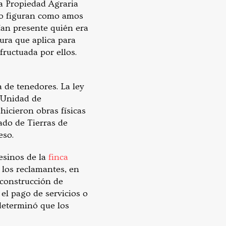
a Propiedad Agraria
 no figuran como amos
ían presente quién era
gura que aplica para
fructuada por ellos.
a de tenedores. La ley
 Unidad de
hicieron obras físicas
ado de Tierras de
eso.
esinos de la
finca
 los reclamantes, en
 construcción de
 el pago de servicios o
 determinó que los