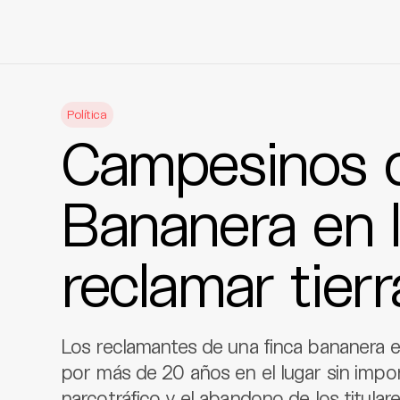
Skip
to
Política
content
Campesinos 
Bananera en l
reclamar tierr
Los reclamantes de una finca bananera 
por más de 20 años en el lugar sin importa
narcotráfico y el abandono de los titulare