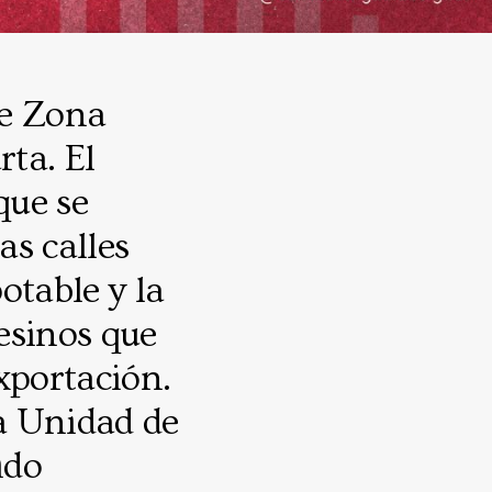
de Zona
ta. El
que se
as calles
potable y la
esinos que
portación.
a Unidad de
ido