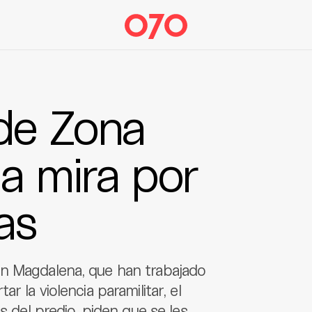
de Zona
a mira por
as
en Magdalena, que han trabajado
r la violencia paramilitar, el
s del predio, piden que se les