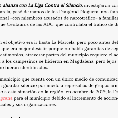
n alianza con La Liga Contra el Silencio,
investigaron cóm
Varela, pasó de manos de los Dangond Noguera, una fami
onal –con miembros acusados de narcotráfico– a familia
que Centauros de las AUC, que controlaba el tráfico de d
n el objetivo era ir hasta La Marcela, pero poco antes de
n que era mejor desistir porque no había garantías de se
testimonios, atravesar partes del municipio requiere el
as a los campesinos se hicieron en Magdalena, pero lejos
o fueran identificados.
municipio que cuenta con un único medio de comunicaci
 guardar silencio por miedo a represalias de grupos ar
o a esta situación en la región, en octubre de 2019, la D
mprana
para el municipio debido al incremento de accione
ciales y sus organizaciones.