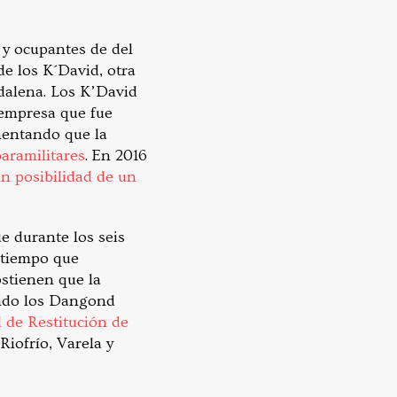
 y ocupantes de del
e los K´David, otra
dalena. Los K’David
empresa que fue
entando que la
aramilitares
. En 2016
in posibilidad de un
e durante los seis
l tiempo que
ostienen que la
iendo los Dangond
 de Restitución de
iofrío, Varela y