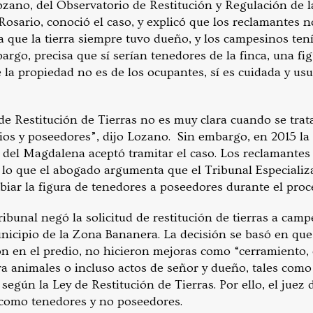
zano, del Observatorio de Restitución y Regulación de l
 Rosario, conoció el caso, y explicó que los reclamantes
a que la tierra siempre tuvo dueño, y los campesinos ten
bargo, precisa que sí serían tenedores de la finca, una fi
la propiedad no es de los ocupantes, sí es cuidada y usu
de Restitución de Tierras no es muy clara cuando se trat
ios y poseedores”, dijo Lozano. Sin embargo, en 2015 la
 del Magdalena aceptó tramitar el caso. Los reclamantes 
r lo que el abogado argumenta que el Tribunal Especializ
iar la figura de tenedores a poseedores durante el proc
bunal negó la solicitud de restitución de tierras a camp
unicipio de la Zona Bananera. La decisión se basó en que
on en el predio, no hicieron mejoras como “cerramiento,
ra animales o incluso actos de señor y dueño, tales como
 según la Ley de Restitución de Tierras. Por ello, el juez
como tenedores y no poseedores.