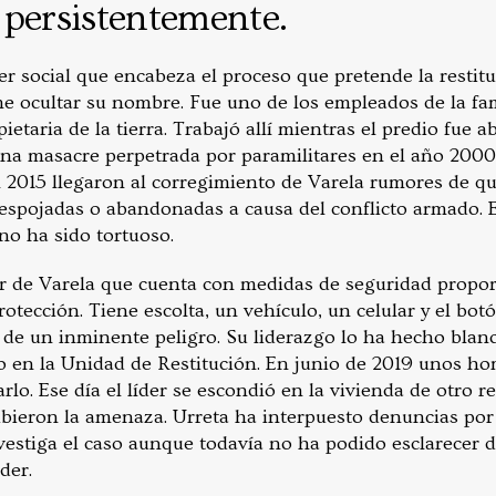
 persistentemente.
er social que encabeza el proceso que pretende la restit
me ocultar su nombre. Fue uno de los empleados de la f
etaria de la tierra. Trabajó allí mientras el predio fue 
una masacre perpetrada por paramilitares en el año 2000,
n 2015 llegaron al corregimiento de Varela rumores de qu
 despojadas o abandonadas a causa del conflicto armado. 
no ha sido tortuoso.
der de Varela que cuenta con medidas de seguridad propo
tección. Tiene escolta, un vehículo, un celular y el bot
o de un inminente peligro. Su liderazgo lo ha hecho bla
 en la Unidad de Restitución. En junio de 2019 unos ho
rlo. Ese día el líder se escondió en la vivienda de otro 
cibieron la amenaza. Urreta ha interpuesto denuncias po
nvestiga el caso aunque todavía no ha podido esclarecer 
der.