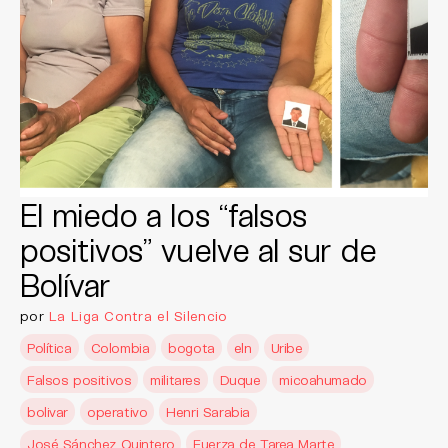
El miedo a los “falsos
positivos” vuelve al sur de
Bolívar
por
La Liga Contra el Silencio
Política
Colombia
bogota
eln
Uribe
Falsos positivos
militares
Duque
micoahumado
bolivar
operativo
Henri Sarabia
José Sánchez Quintero
Fuerza de Tarea Marte