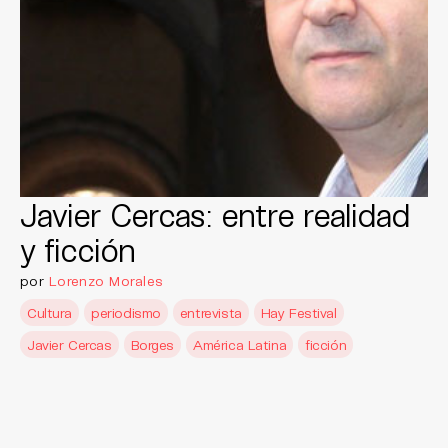
Javier Cercas: entre realidad
y ficción
por
Lorenzo Morales
Cultura
periodismo
entrevista
Hay Festival
Javier Cercas
Borges
América Latina
ficción