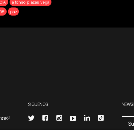
CIA
alfonso plazas vega
985
paz
SÍGUENOS
NEWS
mos?