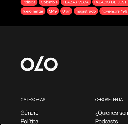
Política
Colombia
PLAZAS VEGA
PALACIO DE JUSTI
fuero militar
M-19
Urán
magistrado
noviembre 19
CATEGORÍAS
CEROSETENTA
Género
¿Quiénes so
Política
Podcasts