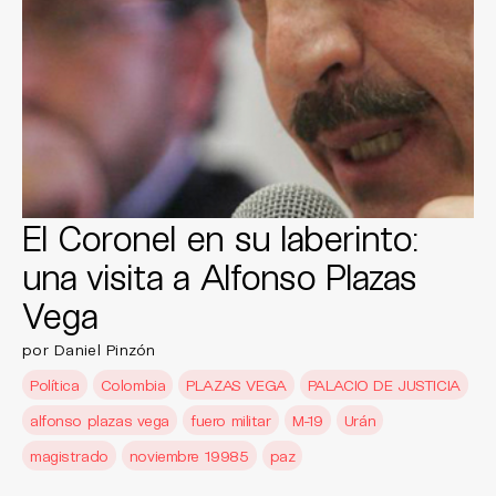
El Coronel en su laberinto:
una visita a Alfonso Plazas
Vega
por Daniel Pinzón
Política
Colombia
PLAZAS VEGA
PALACIO DE JUSTICIA
alfonso plazas vega
fuero militar
M-19
Urán
magistrado
noviembre 19985
paz