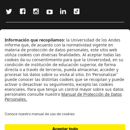
¿Quieres escribir en 070?
CONTÁCTANOS
cerosetenta@uniandes.edu.co
BOGOTÁ, COLOMBIA
NEWSLETTER
Suscríbase