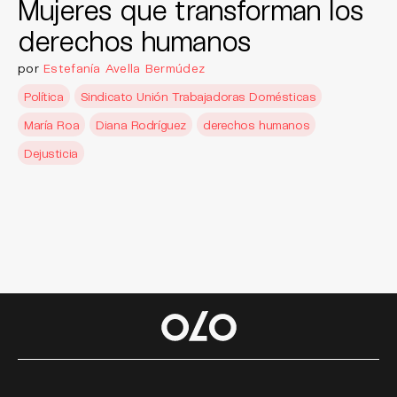
Mujeres que transforman los
derechos humanos
por
Estefanía Avella Bermúdez
Política
Sindicato Unión Trabajadoras Domésticas
María Roa
Diana Rodríguez
derechos humanos
Dejusticia