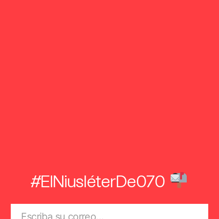
#ElNiusléterDe070