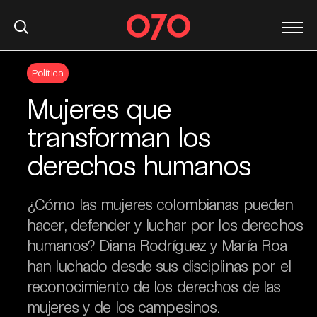
S
Política
k
i
Mujeres que
p
t
transforman los
o
derechos humanos
c
o
n
¿Cómo las mujeres colombianas pueden
t
hacer, defender y luchar por los derechos
e
humanos? Diana Rodríguez y María Roa
n
t
han luchado desde sus disciplinas por el
reconocimiento de los derechos de las
mujeres y de los campesinos.