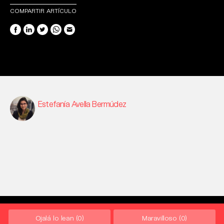
COMPARTIR ARTÍCULO
Estefanía Avella Bermúdez
Ojalá lo lean
(0)
Maravilloso
(0)