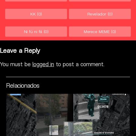
KK
(0)
Revelador
(0)
Ni fú ni fá
(0)
Merece MEME
(0)
Leave a Reply
You must be
logged in
to post a comment.
Relacionados