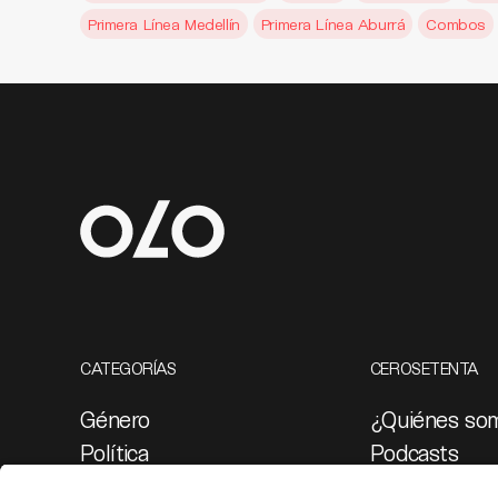
Primera Línea Medellín
Primera Línea Aburrá
Combos
CATEGORÍAS
CEROSETENTA
Género
¿Quiénes so
Política
Podcasts
Cultura
Ediciones esp