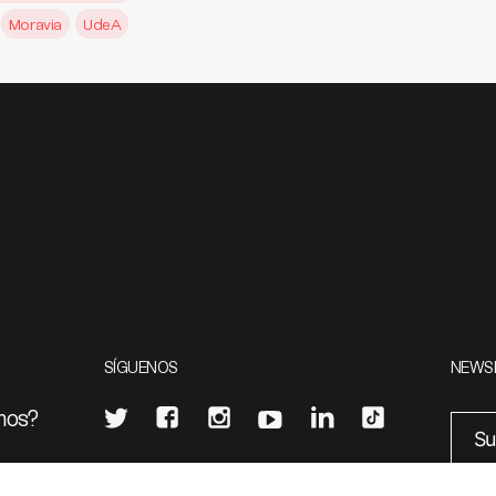
Moravia
UdeA
SÍGUENOS
NEWS
mos?
¿Quieres escribir en 070?
eciales