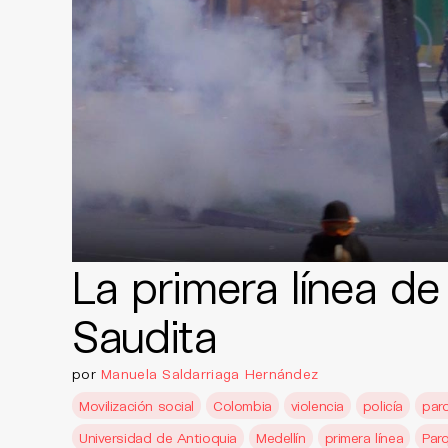
La primera línea de
Saudita
por
Manuela Saldarriaga Hernández
Movilización social
Colombia
violencia
policía
paro
Universidad de Antioquia
Medellín
primera línea
Par