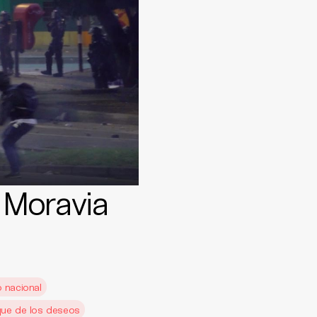
 Moravia
 nacional
que de los deseos