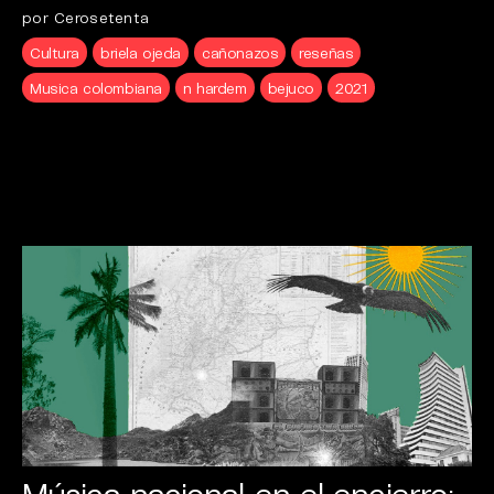
por Cerosetenta
Cultura
briela ojeda
cañonazos
reseñas
Musica colombiana
n hardem
bejuco
2021