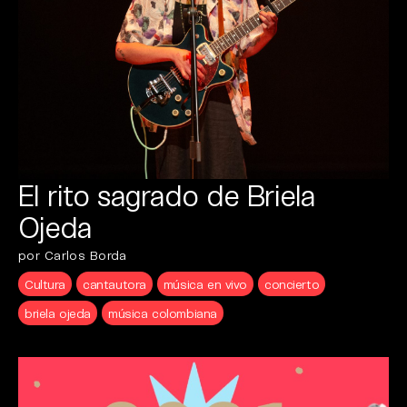
El rito sagrado de Briela
Ojeda
por Carlos Borda
Cultura
cantautora
música en vivo
concierto
briela ojeda
música colombiana