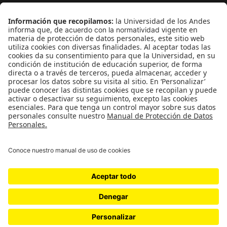
¿Quieres escribir en 070?
CONTÁCTANOS
cerosetenta@uniandes.edu.co
BOGOTÁ, COLOMBIA
NEWSLETTER
Suscríbase