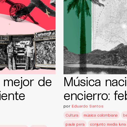
 mejor de
Música naci
iente
encierro: fe
por
Eduardo Santos
Cultura
música colombiana
b
paula pera
conjunto media luna