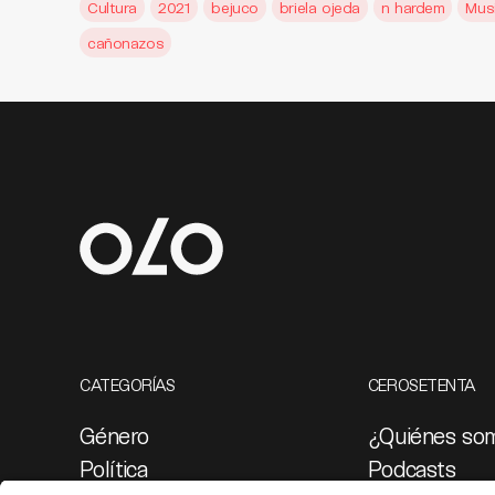
Cultura
2021
bejuco
briela ojeda
n hardem
Mus
cañonazos
CATEGORÍAS
CEROSETENTA
Género
¿Quiénes so
Política
Podcasts