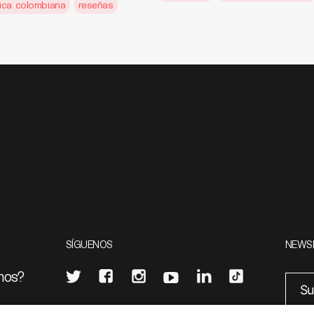
ica colombiana
reseñas
SÍGUENOS
NEWS
mos?