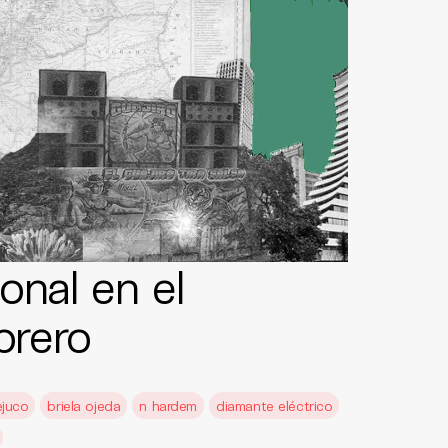
onal en el
brero
ejuco
briela ojeda
n hardem
diamante eléctrico