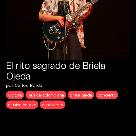
El rito sagrado de Briela
Ojeda
por Carlos Borda
Cultura
música colombiana
briela ojeda
concierto
música en vivo
cantautora