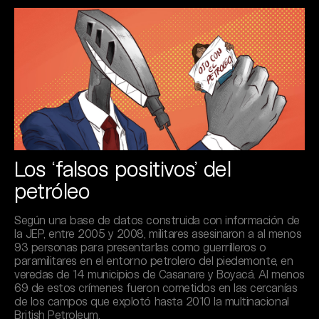
Los ‘falsos positivos’ del
petróleo
Según una base de datos construida con información de
la JEP, entre 2005 y 2008, militares asesinaron a al menos
93 personas para presentarlas como guerrilleros o
paramilitares en el entorno petrolero del piedemonte, en
veredas de 14 municipios de Casanare y Boyacá. Al menos
69 de estos crímenes fueron cometidos en las cercanías
de los campos que explotó hasta 2010 la multinacional
British Petroleum.