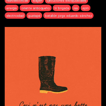
hidroelectricas
isagen
Ejecuciones extrajudiciales
energia
oriente antioqueño
IV brigada
isa
epm
electricidad
guatapé
batallón jorge eduardo sánchez