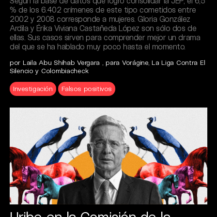
Según la base de datos que logró consolidar la JEP, el 6,5
% de los 6.402 crímenes de este tipo cometidos entre
2002 y 2008 corresponde a mujeres. Gloria González
Ardila y Érika Viviana Castañeda López son sólo dos de
ellas. Sus casos sirven para comprender mejor un drama
del que se ha hablado muy poco hasta el momento.
por Laila Abu Shihab Vergara , para Vorágine, La Liga Contra El
Silencio y Colombiacheck
Investigación
Falsos positivos
Uribe en la Comisión de la