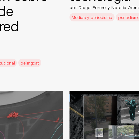
 de
por Diego Forero y Natalia Aren
Medios y periodismo
periodism
red
tucional
bellingcat