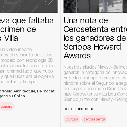
eza que faltaba
Una nota de
 crimen de
Cerosetenta entr
 Villa
los ganadores de
Scripps Howard
 un video inédito,
Awards
imos el asesinato de Lucas
n modelo con tecnología 3D.
nálisis muestra que se trató
Nuestros aliados Newsy+Belling
men premeditado, que hubo
ganaron la categoría de innovac
y que Lucas era el objetivo.
Entre los trabajos premiados est
 no actuó a tiempo.
historia sobre el Segundo a se
del disparo que mató Dilan Cruz
rensic Architecture, Bellingcat
hizo Cerosetenta y La Liga Cont
encia Pública.
Silencio junto con Newsy+Belling
pereira
por
cerosetenta
Cultura
cerosetenta