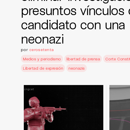
presuntos vínculos
candidato con una 
neonazi
por
cerosetenta
Medios y periodismo
libertad de prensa
Corte Consti
Libertad de expresión
neonazis