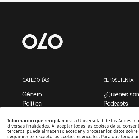
CATEGORÍAS
CEROSETENTA
Género
¿Quiénes so
Política
Podcasts
Cultura
Ediciones esp
Medio ambiente
Proyectos 07
Medios y periodismo