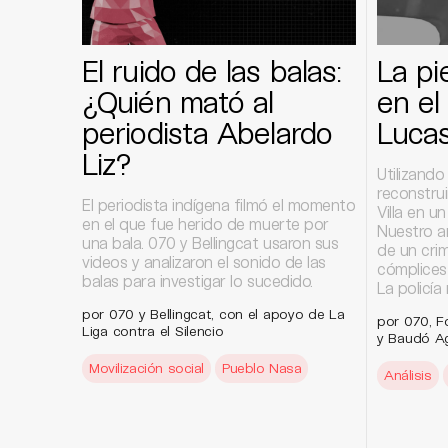
El ruido de las balas:
La pi
¿Quién mató al
en el
periodista Abelardo
Lucas
Liz?
Utilizando
reconstru
El periodista indígena filmó el momento
Villa en u
en el que fue herido de muerte por
Nuestro a
una bala. 070 y Bellingcat usaron sus
de un cri
videos y analizaron el sonido de las
cómplices 
balas para investigar lo sucedido.
La policía
por 070 y Bellingcat, con el apoyo de La
por 070, Fo
Liga contra el Silencio
y Baudó Ag
Movilización social
Pueblo Nasa
Análisis