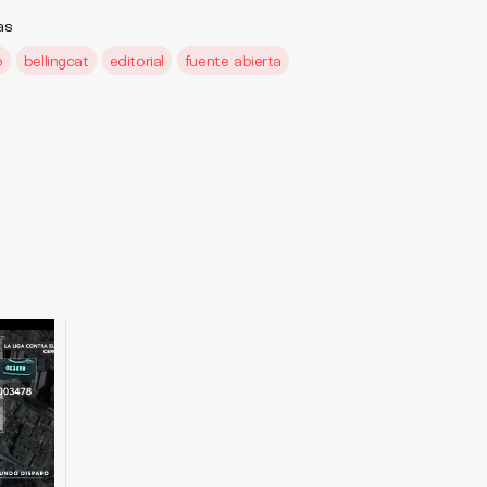
as
o
bellingcat
editorial
fuente abierta