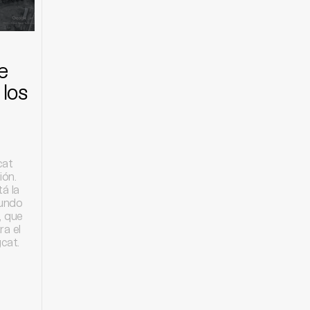
e
 los
cat
ión.
á la
gundo
, que
ra el
cat.