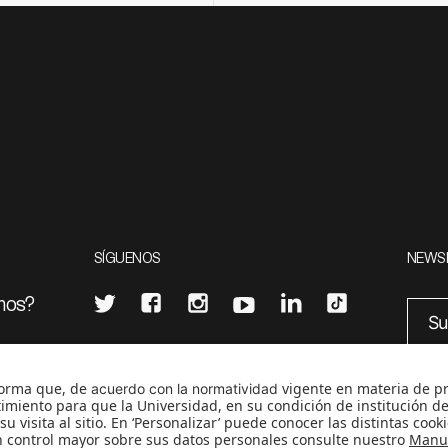
SÍGUENOS
NEWS
mos?
¿Quieres escribir en 070?
eciales
0
CONTÁCTANOS
cerosetenta@uniandes.edu.co