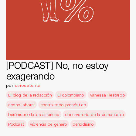
[PODCAST] No, no estoy
exagerando
por
cerosetenta
El blog de la redacción
El colombiano
Vanessa Restrepo
acoso laboral
contra todo pronóstico
barómetro de las américas
observatorio de la democracia
Podcast
violencia de genero
periodismo