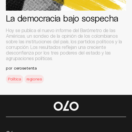
La democracia bajo sospecha
Hoy se publica el nuevo informe del Barómetro de las
Américas, un sondeo de la opinión de los colombianos
sobre las instituciones del país, los partidos políticos y la
corrupción. Los resultados reflejan una creciente
desconfianza por los tres poderes del estado y las
agrupaciones políticas.
por
cerosetenta
Política
regiones