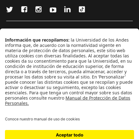
¿Quieres escribir en 070?
CONTÁCTANOS
cerosetenta@uniandes.edu.co
BOGOTÁ, COLOMBIA
NEWSLETTER
Suscríbase