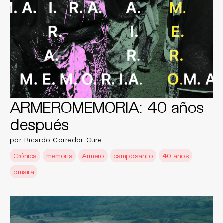
ARMEROMEMORIA: 40 años
después
por Ricardo Corredor Cure
Crónica
memoria
Armero
camposanto
40 años
omaira