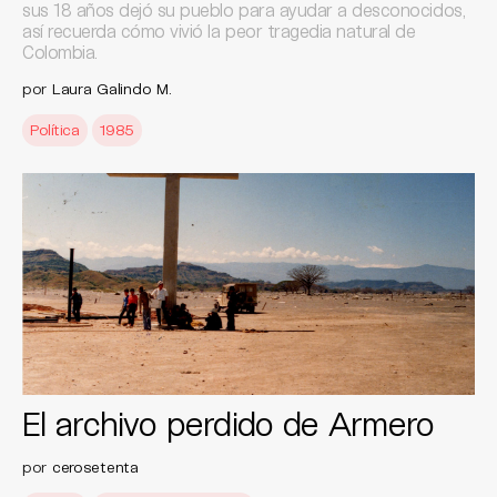
sus 18 años dejó su pueblo para ayudar a desconocidos,
así recuerda cómo vivió la peor tragedia natural de
Colombia.
por
Laura Galindo M.
Política
1985
El archivo perdido de Armero
por
cerosetenta