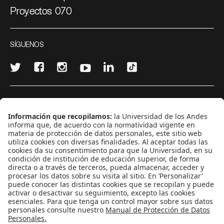
Proyectos 070
SÍGUENOS
¿Quieres escribir en 070?
CONTÁCTANOS
cerosetenta@uniandes.edu.co
BOGOTÁ, COLOMBIA
NEWSLETTER