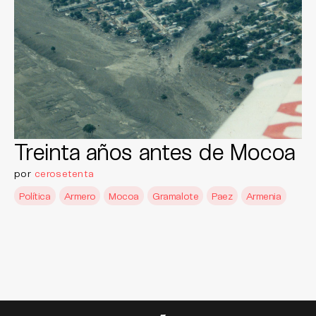
Treinta años antes de Mocoa
por
cerosetenta
Política
Armero
Mocoa
Gramalote
Paez
Armenia