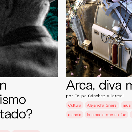
n
Arca, diva 
dismo
por Felipe Sánchez Villarreal
Cultura
Alejandra Ghersi
musi
stado?
arcadia
la arcadia que no fue