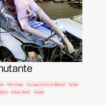
mutante
ca
FKA Twigs
La Liga contra el Silencio
la liga
Björk
Kanye West
rosalia