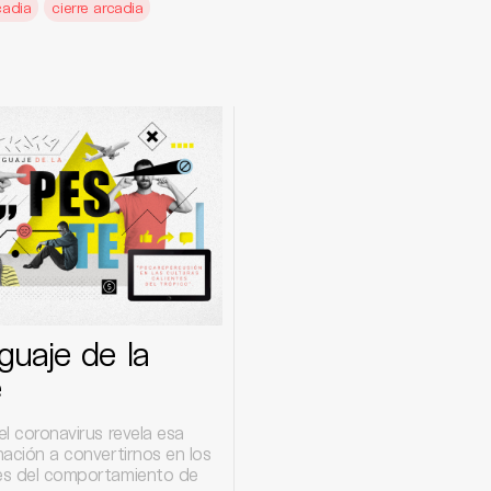
cadia
cierre arcadia
nguaje de la
e
del coronavirus revela esa
inación a convertirnos en los
res del comportamiento de