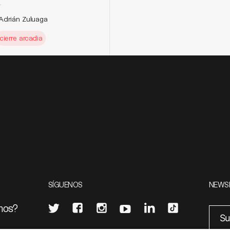
.
Adrián Zuluaga
cierre arcadia
SÍGUENOS
NEWS
mos?