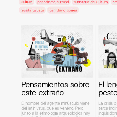
Cultura
periodismo cultural
Ministerio de Cultura
ar
revista gaceta
juan david correa
Pensamientos sobre
El le
este extraño
pest
El nombre del agente minúsculo viene
La crisis 
del latín virus, que es veneno. Pero
terca incl
junto a la etimología arqueológica hay
inquisido