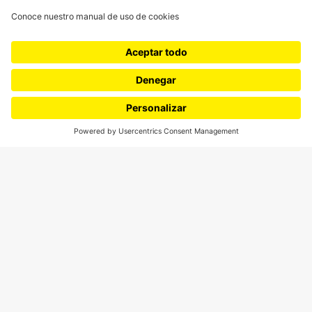
SÍGUENOS
¿Quieres escribir en 070?
CONTÁCTANOS
cerosetenta@uniandes.edu.co
BOGOTÁ, COLOMBIA
NEWSLETTER
Suscríbase