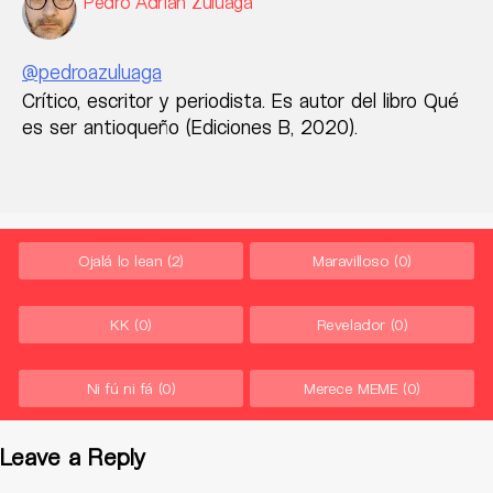
Pedro Adrián Zuluaga
@pedroazuluaga
Crítico, escritor y periodista. Es autor del libro Qué
es ser antioqueño (Ediciones B, 2020).
Ojalá lo lean
(2)
Maravilloso
(0)
KK
(0)
Revelador
(0)
Ni fú ni fá
(0)
Merece MEME
(0)
Leave a Reply