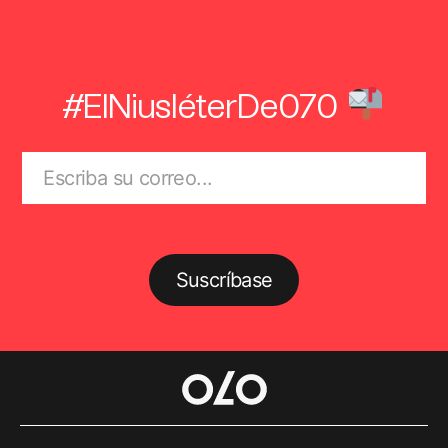
#ElNiusléterDe070
Suscríbase