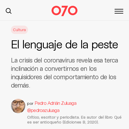
S
Cultura
k
i
El lenguaje de la peste
p
t
o
La crisis del coronavirus revela esa terca
c
inclinación a convertirnos en los
o
inquisidores del comportamiento de los
n
demás.
t
e
n
Pedro Adrián Zuluaga
por
t
@pedroazuluaga
Crítico, escritor y periodista. Es autor del libro Qué
es ser antioqueño (Ediciones B, 2020).