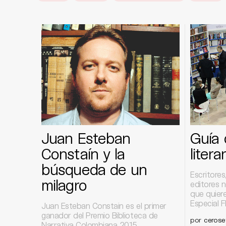
Juan Esteban
Guía
Constaín y la
litera
búsqueda de un
Escritores
milagro
editores n
que quiere
Especial F
Juan Esteban Constain es el primer
ganador del Premio Biblioteca de
por
cerose
Narrativa Colombiana 2015.