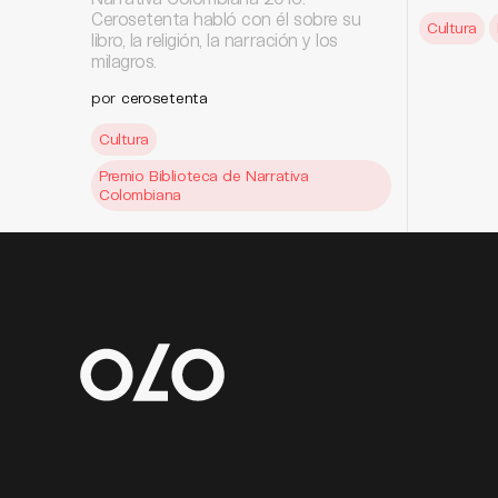
Cerosetenta habló con él sobre su
Cultura
libro, la religión, la narración y los
milagros.
por
cerosetenta
Cultura
Premio Biblioteca de Narrativa
Colombiana