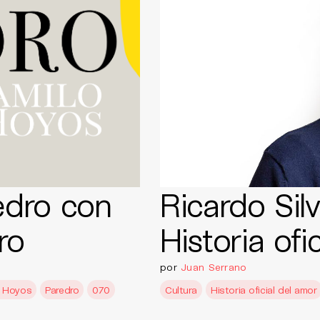
edro con
Ricardo Sil
ro
Historia ofi
por
Juan Serrano
o Hoyos
Paredro
070
Cultura
Historia oficial del amor