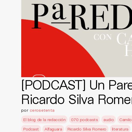
[PODCAST] Un Par
Ricardo Silva Rome
por
cerosetenta
El blog de la redacción
070 podcasts
audio
Camil
Podcast
Alfaguara
Ricardo Silva Romero
literatura