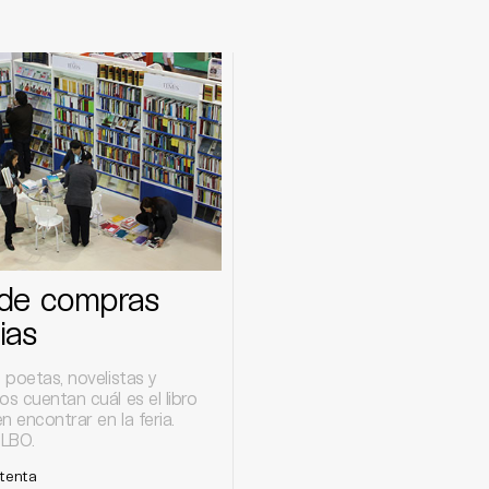
 de compras
rias
, poetas, novelistas y
os cuentan cuál es el libro
n encontrar en la feria.
ILBO.
tenta