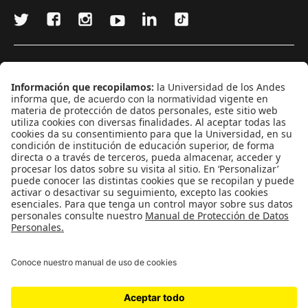
¿Quieres escribir en 070?
CONTÁCTANOS
cerosetenta@uniandes.edu.co
BOGOTÁ, COLOMBIA
NEWSLETTER
Suscríbase