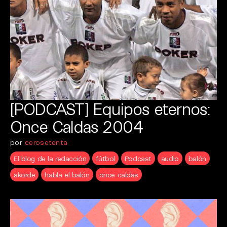
[PODCAST] Equipos eternos:
Once Caldas 2004
por
cerosetenta
El blog de la redacción
fútbol
Podcast
audio
balón
akorde
habla el balón
once caldas