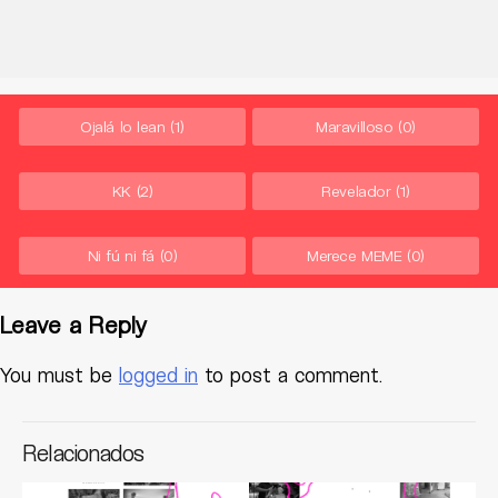
Ojalá lo lean
(1)
Maravilloso
(0)
KK
(2)
Revelador
(1)
Ni fú ni fá
(0)
Merece MEME
(0)
Leave a Reply
You must be
logged in
to post a comment.
Relacionados