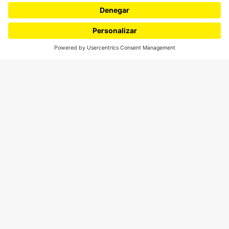
¿Quieres escribir en 070?
CONTÁCTANOS
cerosetenta@uniandes.edu.co
BOGOTÁ, COLOMBIA
NEWSLETTER
Suscríbase