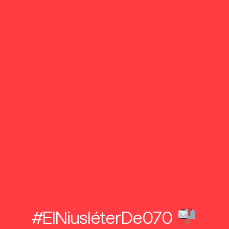
#ElNiusléterDe070