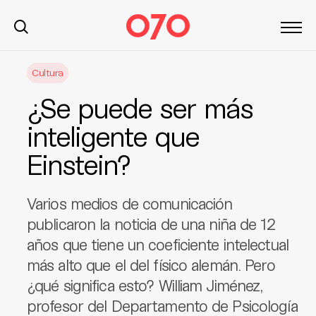
S
Cultura
k
i
¿Se puede ser más
p
t
inteligente que
o
Einstein?
c
o
n
Varios medios de comunicación
t
publicaron la noticia de una niña de 12
e
años que tiene un coeficiente intelectual
n
t
más alto que el del físico alemán. Pero
¿qué significa esto? William Jiménez,
profesor del Departamento de Psicología