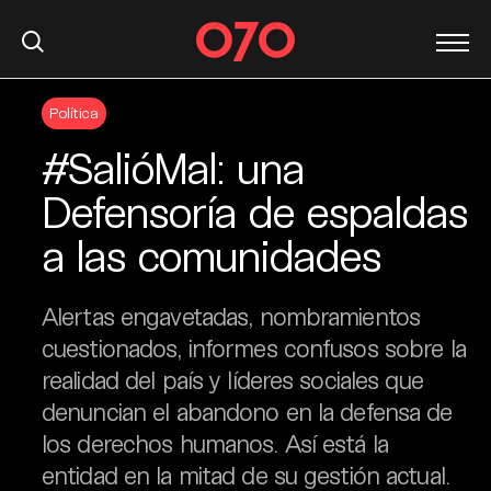
S
Política
k
i
#SalióMal: una
p
t
Defensoría de espaldas
o
a las comunidades
c
o
n
Alertas engavetadas, nombramientos
t
cuestionados, informes confusos sobre la
e
realidad del país y líderes sociales que
n
t
denuncian el abandono en la defensa de
los derechos humanos. Así está la
entidad en la mitad de su gestión actual.