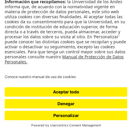
El segundo a segundo del disparo
que mató a Dilan Cruz [Archivo
070]
por
cerosetenta
Política