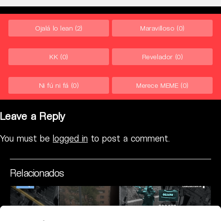
Ojalá lo lean
(2)
Maravilloso
(0)
KK
(0)
Revelador
(0)
Ni fú ni fá
(0)
Merece MEME
(0)
Leave a Reply
You must be
logged in
to post a comment.
Relacionados